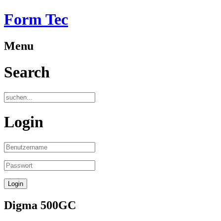
Form Tec
Menu
Search
Login
Digma 500GC