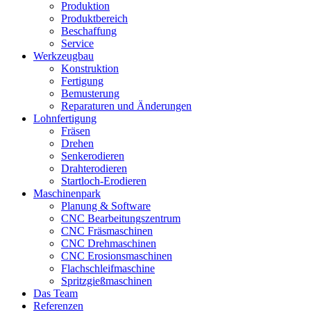
Produktion
Produktbereich
Beschaffung
Service
Werkzeugbau
Konstruktion
Fertigung
Bemusterung
Reparaturen und Änderungen
Lohnfertigung
Fräsen
Drehen
Senkerodieren
Drahterodieren
Startloch-Erodieren
Maschinenpark
Planung & Software
CNC Bearbeitungszentrum
CNC Fräsmaschinen
CNC Drehmaschinen
CNC Erosionsmaschinen
Flachschleifmaschine
Spritzgießmaschinen
Das Team
Referenzen