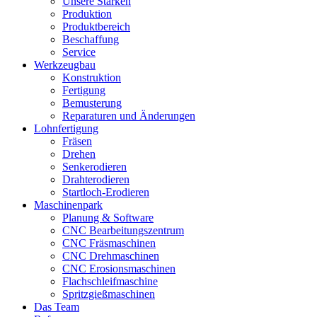
Unsere Stärken
Produktion
Produktbereich
Beschaffung
Service
Werkzeugbau
Konstruktion
Fertigung
Bemusterung
Reparaturen und Änderungen
Lohnfertigung
Fräsen
Drehen
Senkerodieren
Drahterodieren
Startloch-Erodieren
Maschinenpark
Planung & Software
CNC Bearbeitungszentrum
CNC Fräsmaschinen
CNC Drehmaschinen
CNC Erosionsmaschinen
Flachschleifmaschine
Spritzgießmaschinen
Das Team