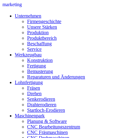
marketing
Unternehmen
Firmengeschichte
Unsere Stärken
Produktion
Produktbereich
Beschaffung
Service
Werkzeugbau
Konstruktion
Fertigung
Bemusterung
Reparaturen und Änderungen
Lohnfertigung
Fräsen
Drehen
Senkerodieren
Drahterodieren
Startloch-Erodieren
Maschinenpark
Planung & Software
CNC Bearbeitungszentrum
CNC Fräsmaschinen
CNC Drehmaschinen