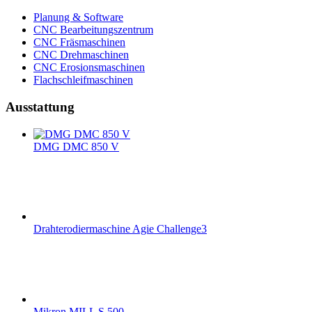
Planung & Software
CNC Bearbeitungszentrum
CNC Fräsmaschinen
CNC Drehmaschinen
CNC Erosionsmaschinen
Flachschleifmaschinen
Ausstattung
DMG DMC 850 V
Drahterodiermaschine Agie Challenge3
Mikron MILL S 500