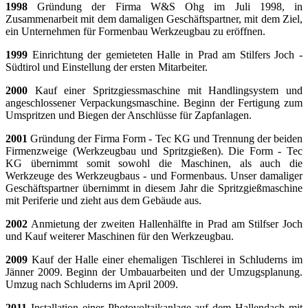
1998
Gründung der Firma W&S Ohg im Juli 1998, in
Zusammenarbeit mit dem damaligen Geschäftspartner, mit dem Ziel,
ein Unternehmen für Formenbau
Werkzeugbau
zu eröffnen.
1999
Einrichtung der gemieteten Halle in Prad am Stilfers Joch -
Südtirol und Einstellung der ersten Mitarbeiter.
2000
Kauf einer Spritzgiessmaschine mit Handlingsystem und
angeschlossener Verpackungsmaschine. Beginn der Fertigung zum
Umspritzen und Biegen der Anschlüsse für Zapfanlagen.
2001
Gründung der Firma Form - Tec KG und Trennung der beiden
Firmenzweige (Werkzeugbau und Spritzgießen). Die Form - Tec
KG übernimmt somit sowohl die Maschinen, als auch die
Werkzeuge des Werkzeugbaus - und Formenbaus. Unser damaliger
Geschäftspartner übernimmt in diesem Jahr die Spritzgießmaschine
mit Periferie und zieht aus dem Gebäude aus.
2002
Anmietung der zweiten Hallenhälfte in Prad am Stilfser Joch
und Kauf weiterer Maschinen für den Werkzeugbau.
2009
Kauf der Halle einer ehemaligen Tischlerei in Schluderns im
Jänner 2009. Beginn der Umbauarbeiten und der Umzugsplanung.
Umzug nach Schluderns im April 2009.
2011
Installation einer Photovoltaikanlage auf dem Hallendach mit