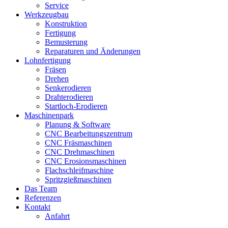
Service
Werkzeugbau
Konstruktion
Fertigung
Bemusterung
Reparaturen und Änderungen
Lohnfertigung
Fräsen
Drehen
Senkerodieren
Drahterodieren
Startloch-Erodieren
Maschinenpark
Planung & Software
CNC Bearbeitungszentrum
CNC Fräsmaschinen
CNC Drehmaschinen
CNC Erosionsmaschinen
Flachschleifmaschine
Spritzgießmaschinen
Das Team
Referenzen
Kontakt
Anfahrt