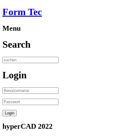
Form Tec
Menu
Search
Login
hyperCAD 2022