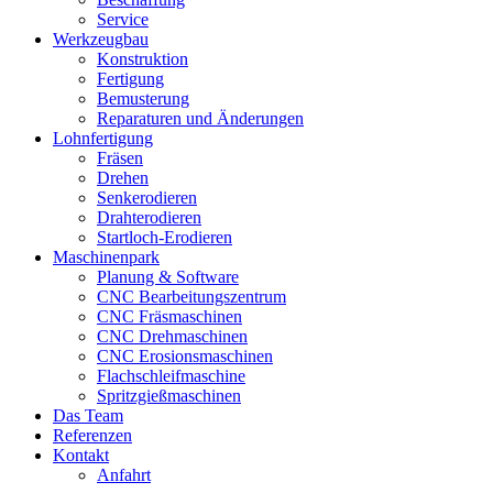
Service
Werkzeugbau
Konstruktion
Fertigung
Bemusterung
Reparaturen und Änderungen
Lohnfertigung
Fräsen
Drehen
Senkerodieren
Drahterodieren
Startloch-Erodieren
Maschinenpark
Planung & Software
CNC Bearbeitungszentrum
CNC Fräsmaschinen
CNC Drehmaschinen
CNC Erosionsmaschinen
Flachschleifmaschine
Spritzgießmaschinen
Das Team
Referenzen
Kontakt
Anfahrt