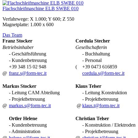
Flachschleifmaschine ELB SWBE 010
Verfahrwege: X 1.000; Y 600; Z 550
Magnetplatte: 1.000 x 600
Das Team
Franz Stocker
Cordula Stecher
Betriebsinhaber
Gesellschafterin
- Geschäftsführung
- Buchhaltung
- Kundenbetreuung
- Personal
+39 348 15 02 948
(
+39 0473 616859
@
franz.s@form-tec.it
cordula.s@form-tec.it
Markus Stocker
Klaus Telser
- Leitung CAM Abteilung
- Leitung Konstruktion
- Projektbetreuung
- Projektbetreuung
@
markus.s@form-tec.it
@
klaus.t@form-tec.it
Ortler Helene
Christian Telser
- Kundenbetreuung
- Konstruktion / Elektroden
- Administration
- Projektbetreuung
@
helene.o@form-tec.it
@
christian.t@form-tec.it