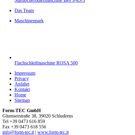
Startlocherodiermaschine Bes S-43-3
Das Team
Maschinenpark
Flachschleifmaschine ROSA 500
Impressum
Privacy
Anfahrt
Kontakt
Home
Sitemap
Form-TEC GmbH
Glurnserstraße 38, 39020 Schluderns
Tel +39 0473 616 859
Fax +39 0473 618 556
info@form-tec.it
|
www.form-tec.it