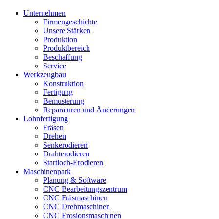
Unternehmen
Firmengeschichte
Unsere Stärken
Produktion
Produktbereich
Beschaffung
Service
Werkzeugbau
Konstruktion
Fertigung
Bemusterung
Reparaturen und Änderungen
Lohnfertigung
Fräsen
Drehen
Senkerodieren
Drahterodieren
Startloch-Erodieren
Maschinenpark
Planung & Software
CNC Bearbeitungszentrum
CNC Fräsmaschinen
CNC Drehmaschinen
CNC Erosionsmaschinen