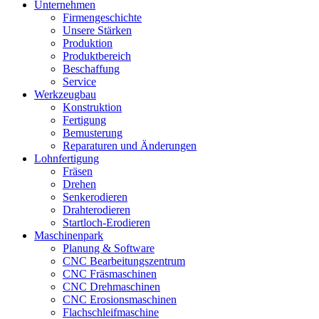
Unternehmen
Firmengeschichte
Unsere Stärken
Produktion
Produktbereich
Beschaffung
Service
Werkzeugbau
Konstruktion
Fertigung
Bemusterung
Reparaturen und Änderungen
Lohnfertigung
Fräsen
Drehen
Senkerodieren
Drahterodieren
Startloch-Erodieren
Maschinenpark
Planung & Software
CNC Bearbeitungszentrum
CNC Fräsmaschinen
CNC Drehmaschinen
CNC Erosionsmaschinen
Flachschleifmaschine