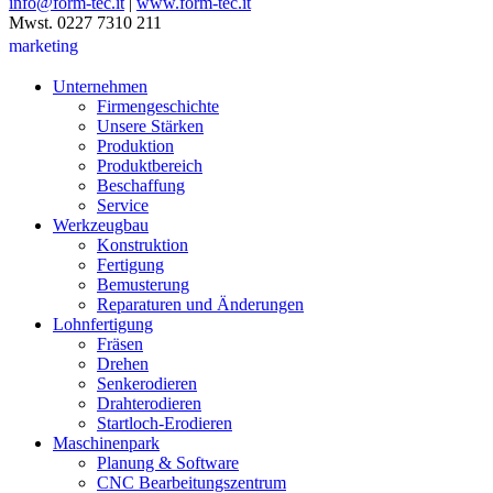
info@form-tec.it
|
www.form-tec.it
Mwst. 0227 7310 211
marketing
Unternehmen
Firmengeschichte
Unsere Stärken
Produktion
Produktbereich
Beschaffung
Service
Werkzeugbau
Konstruktion
Fertigung
Bemusterung
Reparaturen und Änderungen
Lohnfertigung
Fräsen
Drehen
Senkerodieren
Drahterodieren
Startloch-Erodieren
Maschinenpark
Planung & Software
CNC Bearbeitungszentrum