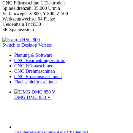
CNC Fräsmaschine f. Elektroden
Spindeldrehzahl 35.000 U/min
Verfahrwege: X 800; Y 800; Z 500
Werkzeugwechsel 54 Plätze
Heidenhain Tnci530
3R Spannsystem
Switch to Desktop Version
Planung & Software
CNC Bearbeitungszentrum
CNC Fräsmaschinen
CNC Drehmaschinen
CNC Erosionsmaschinen
Flachschleifmaschinen
DMG DMC 850 V
Drahterodiermaschine Agie Challenge3