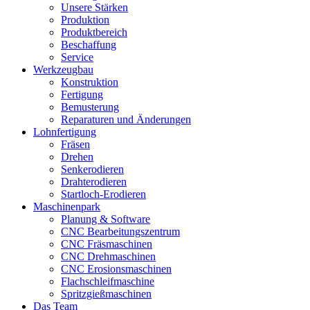
Unsere Stärken
Produktion
Produktbereich
Beschaffung
Service
Werkzeugbau
Konstruktion
Fertigung
Bemusterung
Reparaturen und Änderungen
Lohnfertigung
Fräsen
Drehen
Senkerodieren
Drahterodieren
Startloch-Erodieren
Maschinenpark
Planung & Software
CNC Bearbeitungszentrum
CNC Fräsmaschinen
CNC Drehmaschinen
CNC Erosionsmaschinen
Flachschleifmaschine
Spritzgießmaschinen
Das Team