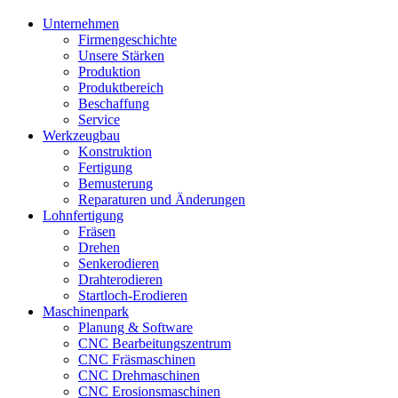
Unternehmen
Firmengeschichte
Unsere Stärken
Produktion
Produktbereich
Beschaffung
Service
Werkzeugbau
Konstruktion
Fertigung
Bemusterung
Reparaturen und Änderungen
Lohnfertigung
Fräsen
Drehen
Senkerodieren
Drahterodieren
Startloch-Erodieren
Maschinenpark
Planung & Software
CNC Bearbeitungszentrum
CNC Fräsmaschinen
CNC Drehmaschinen
CNC Erosionsmaschinen