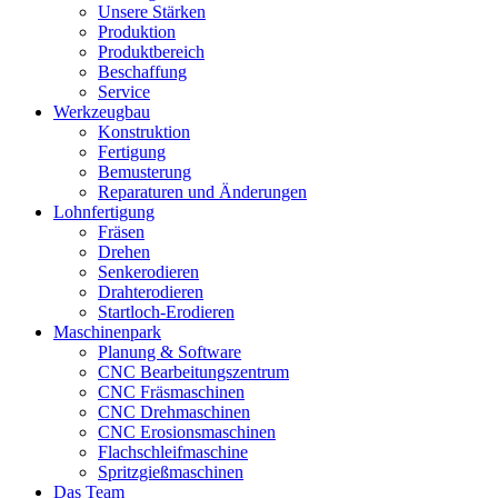
Unsere Stärken
Produktion
Produktbereich
Beschaffung
Service
Werkzeugbau
Konstruktion
Fertigung
Bemusterung
Reparaturen und Änderungen
Lohnfertigung
Fräsen
Drehen
Senkerodieren
Drahterodieren
Startloch-Erodieren
Maschinenpark
Planung & Software
CNC Bearbeitungszentrum
CNC Fräsmaschinen
CNC Drehmaschinen
CNC Erosionsmaschinen
Flachschleifmaschine
Spritzgießmaschinen
Das Team