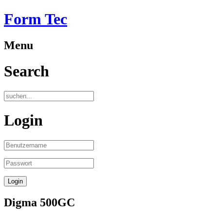
Form Tec
Menu
Search
Login
Digma 500GC