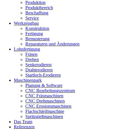
Produktion
Produktbereich
Beschaffung
Service
Werkzeugbau
Konstruktion
Fertigung
Bemusterung
Reparaturen und Änderungen
Lohnfertigung
Fräsen
Drehen
Senkerodieren
Drahterodieren
Startloch-Erodieren
Maschinenpark
Planung & Software
CNC Bearbeitungszentrum
CNC Fräsmaschinen
CNC Drehmaschinen
CNC Erosionsmaschinen
Flachschleifmaschine
Spritzgießmaschinen
Das Team
Referenzen