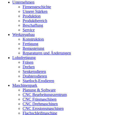
Unternehmen
Firmengeschichte
Unsere Stärken
Produktion
Produktbereich
Beschaffung
Service
Werkzeugbau
Konstruktion
Fertigung
Bemusterung
Reparaturen und Änderungen
Lohnfertigung
Fräsen
Drehen
Senkerodieren
Drahterodieren
Startloch-Erodieren
Maschinenpark
Planung & Software
CNC Bearbeitungszentrum
CNC Fräsmaschinen
CNC Drehmaschinen
CNC Erosionsmaschinen
Flachschleifmaschine