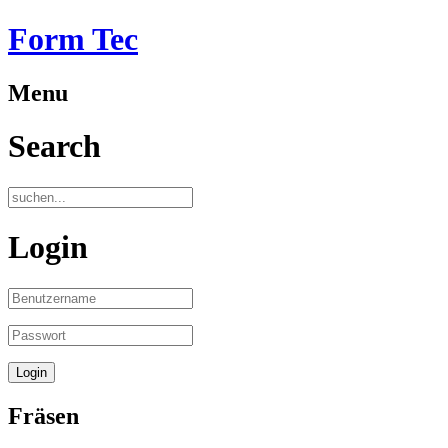
Form Tec
Menu
Search
Login
Fräsen