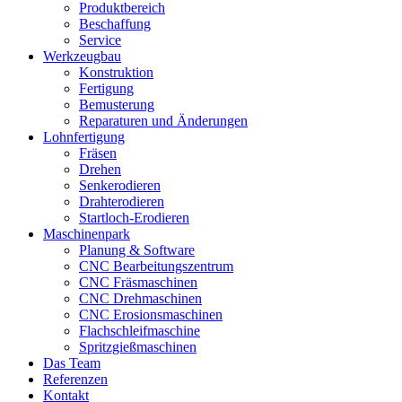
Produktbereich
Beschaffung
Service
Werkzeugbau
Konstruktion
Fertigung
Bemusterung
Reparaturen und Änderungen
Lohnfertigung
Fräsen
Drehen
Senkerodieren
Drahterodieren
Startloch-Erodieren
Maschinenpark
Planung & Software
CNC Bearbeitungszentrum
CNC Fräsmaschinen
CNC Drehmaschinen
CNC Erosionsmaschinen
Flachschleifmaschine
Spritzgießmaschinen
Das Team
Referenzen
Kontakt