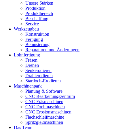
Unsere Stärken
Produktion
Produktbereich
Beschaffung
Service
Werkzeugbau
Konstruktion
Fertigung
Bemusterung
Reparaturen und Änderungen
Lohnfertigung
Fräsen
Drehen
Senkerodieren
Drahterodieren
Startloch-Erodieren
Maschinenpark
Planung & Software
CNC Bearbeitungszentrum
CNC Fräsmaschinen
CNC Drehmaschinen
CNC Erosionsmaschinen
Flachschleifmaschine
Spritzgießmaschinen
Das Team