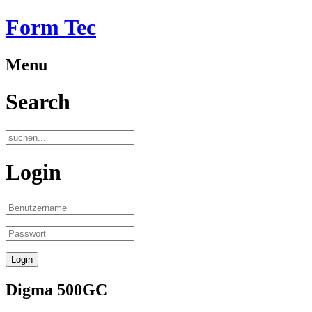
Form Tec
Menu
Search
Login
Digma 500GC