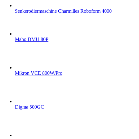
Senkerodiermaschine Charmilles Roboform 4000
Maho DMU 80P
Mikron VCE 800W/Pro
Digma 500GC