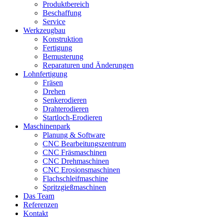
Produktbereich
Beschaffung
Service
Werkzeugbau
Konstruktion
Fertigung
Bemusterung
Reparaturen und Änderungen
Lohnfertigung
Fräsen
Drehen
Senkerodieren
Drahterodieren
Startloch-Erodieren
Maschinenpark
Planung & Software
CNC Bearbeitungszentrum
CNC Fräsmaschinen
CNC Drehmaschinen
CNC Erosionsmaschinen
Flachschleifmaschine
Spritzgießmaschinen
Das Team
Referenzen
Kontakt