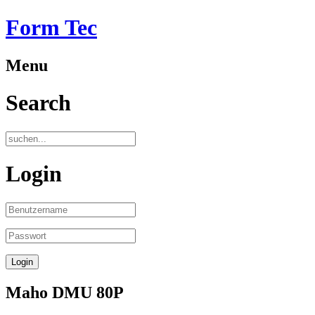
Form Tec
Menu
Search
Login
Maho DMU 80P