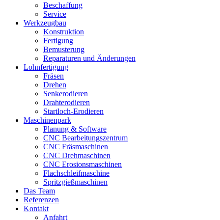
Beschaffung
Service
Werkzeugbau
Konstruktion
Fertigung
Bemusterung
Reparaturen und Änderungen
Lohnfertigung
Fräsen
Drehen
Senkerodieren
Drahterodieren
Startloch-Erodieren
Maschinenpark
Planung & Software
CNC Bearbeitungszentrum
CNC Fräsmaschinen
CNC Drehmaschinen
CNC Erosionsmaschinen
Flachschleifmaschine
Spritzgießmaschinen
Das Team
Referenzen
Kontakt
Anfahrt