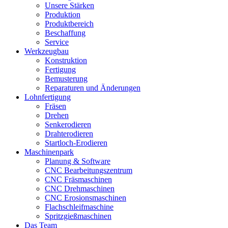
Unsere Stärken
Produktion
Produktbereich
Beschaffung
Service
Werkzeugbau
Konstruktion
Fertigung
Bemusterung
Reparaturen und Änderungen
Lohnfertigung
Fräsen
Drehen
Senkerodieren
Drahterodieren
Startloch-Erodieren
Maschinenpark
Planung & Software
CNC Bearbeitungszentrum
CNC Fräsmaschinen
CNC Drehmaschinen
CNC Erosionsmaschinen
Flachschleifmaschine
Spritzgießmaschinen
Das Team