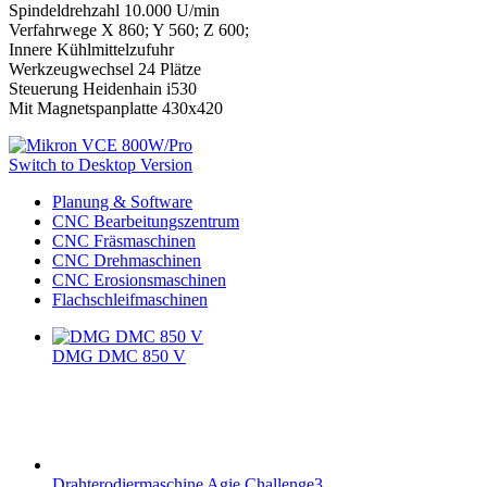
Spindeldrehzahl 10.000 U/min
Verfahrwege X 860; Y 560; Z 600;
Innere Kühlmittelzufuhr
Werkzeugwechsel 24 Plätze
Steuerung Heidenhain i530
Mit Magnetspanplatte 430x420
Switch to Desktop Version
Planung & Software
CNC Bearbeitungszentrum
CNC Fräsmaschinen
CNC Drehmaschinen
CNC Erosionsmaschinen
Flachschleifmaschinen
DMG DMC 850 V
Drahterodiermaschine Agie Challenge3