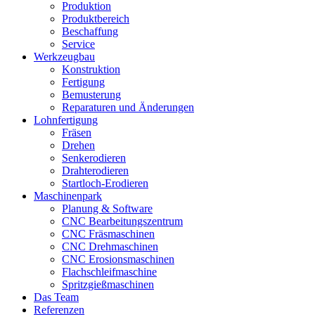
Produktion
Produktbereich
Beschaffung
Service
Werkzeugbau
Konstruktion
Fertigung
Bemusterung
Reparaturen und Änderungen
Lohnfertigung
Fräsen
Drehen
Senkerodieren
Drahterodieren
Startloch-Erodieren
Maschinenpark
Planung & Software
CNC Bearbeitungszentrum
CNC Fräsmaschinen
CNC Drehmaschinen
CNC Erosionsmaschinen
Flachschleifmaschine
Spritzgießmaschinen
Das Team
Referenzen