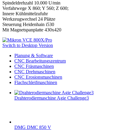
Spindeldrehzahl 10.000 U/min
Verfahrwege X 860; Y 560; Z 600;
Innere Kühlmittelzufuhr
Werkzeugwechsel 24 Plätze
Steuerung Heidenhain i530
Mit Magnetspanplatte 430x420
Switch to Desktop Version
Planung & Software
CNC Bearbeitungszentrum
CNC Fräsmaschinen
CNC Drehmaschinen
CNC Erosionsmaschinen
Flachschleifmaschinen
Drahterodiermaschine Agie Challenge3
DMG DMC 850 V