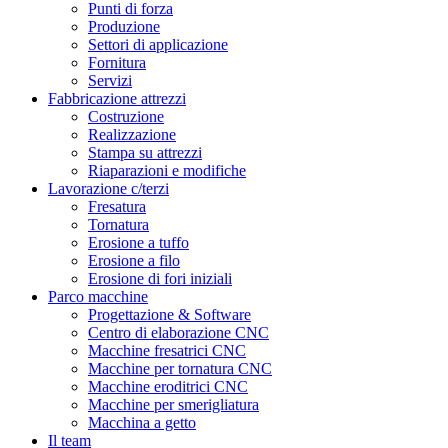
Punti di forza
Produzione
Settori di applicazione
Fornitura
Servizi
Fabbricazione attrezzi
Costruzione
Realizzazione
Stampa su attrezzi
Riaparazioni e modifiche
Lavorazione c/terzi
Fresatura
Tornatura
Erosione a tuffo
Erosione a filo
Erosione di fori iniziali
Parco macchine
Progettazione & Software
Centro di elaborazione CNC
Macchine fresatrici CNC
Macchine per tornatura CNC
Macchine eroditrici CNC
Macchine per smerigliatura
Macchina a getto
Il team