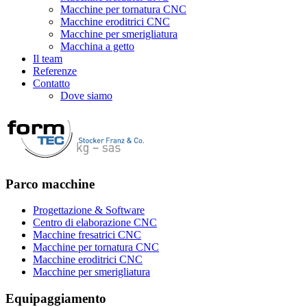
Macchine per tornatura CNC
Macchine eroditrici CNC
Macchine per smerigliatura
Macchina a getto
Il team
Referenze
Contatto
Dove siamo
Parco macchine
Progettazione & Software
Centro di elaborazione CNC
Macchine fresatrici CNC
Macchine per tornatura CNC
Macchine eroditrici CNC
Macchine per smerigliatura
Equipaggiamento