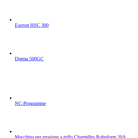
Exeron HSC 300
Digma 500GC
NC-Programme
Macchina per erosione a tuffo Charmilles Roboform 20A