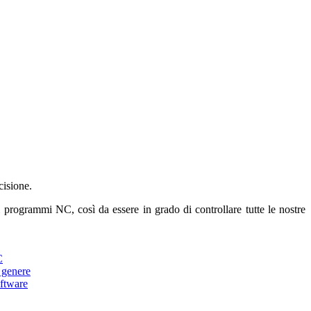
cisione.
ari programmi NC, così da essere in grado di controllare tutte le nostre
C
 genere
oftware