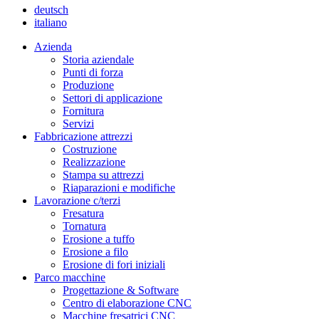
deutsch
italiano
Azienda
Storia aziendale
Punti di forza
Produzione
Settori di applicazione
Fornitura
Servizi
Fabbricazione attrezzi
Costruzione
Realizzazione
Stampa su attrezzi
Riaparazioni e modifiche
Lavorazione c/terzi
Fresatura
Tornatura
Erosione a tuffo
Erosione a filo
Erosione di fori iniziali
Parco macchine
Progettazione & Software
Centro di elaborazione CNC
Macchine fresatrici CNC