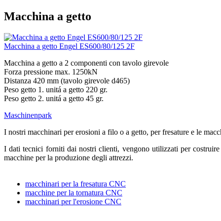
Macchina a getto
Macchina a getto Engel ES600/80/125 2F
Macchina a getto a 2 componenti con tavolo girevole
Forza pressione max. 1250kN
Distanza 420 mm (tavolo girevole d465)
Peso getto 1. unitá a getto 220 gr.
Peso getto 2. unitá a getto 45 gr.
Maschinenpark
I nostri macchinari per erosioni a filo o a getto, per fresature e le mac
I dati tecnici forniti dai nostri clienti, vengono utilizzati per costr
macchine per la produzione degli attrezzi.
macchinari per la fresatura CNC
macchine per la tornatura CNC
macchinari per l'erosione CNC