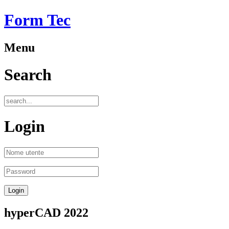
Form Tec
Menu
Search
Login
hyperCAD 2022