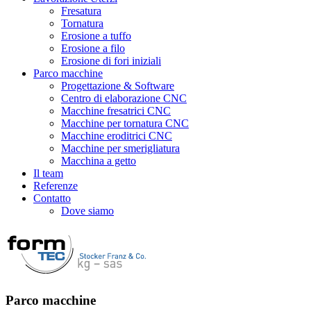
Fresatura
Tornatura
Erosione a tuffo
Erosione a filo
Erosione di fori iniziali
Parco macchine
Progettazione & Software
Centro di elaborazione CNC
Macchine fresatrici CNC
Macchine per tornatura CNC
Macchine eroditrici CNC
Macchine per smerigliatura
Macchina a getto
Il team
Referenze
Contatto
Dove siamo
Parco macchine