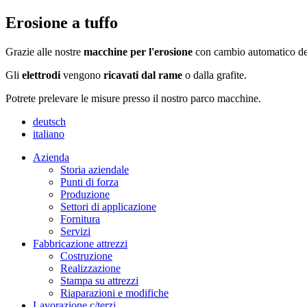
Erosione a tuffo
Grazie alle nostre
macchine per l'erosione
con cambio automatico degl
Gli
elettrodi
vengono
ricavati dal rame
o dalla grafite.
Potrete prelevare le misure presso il nostro parco macchine.
deutsch
italiano
Azienda
Storia aziendale
Punti di forza
Produzione
Settori di applicazione
Fornitura
Servizi
Fabbricazione attrezzi
Costruzione
Realizzazione
Stampa su attrezzi
Riaparazioni e modifiche
Lavorazione c/terzi