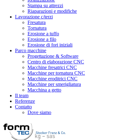
Stampa su attrezzi
Riaparazioni e modifiche
Lavorazione c/terzi
Fresatura
Tornatura
Erosione a tuffo
Erosione a filo
Erosione di fori iniziali
Parco macchine
Progettazione & Software
Centro di elaborazione CNC
Macchine fresatrici CNC
Macchine per tornatura CNC
Macchine eroditrici CNC
Macchine per smerigliatura
Macchina a getto
Il team
Referenze
Contatto
Dove siamo