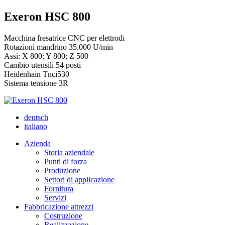
Exeron HSC 800
Macchina fresatrice CNC per elettrodi
Rotazioni mandrino 35.000 U/min
Assi: X 800; Y 800; Z 500
Cambio utensili 54 posti
Heidenhain Tnci530
Sistema tensione 3R
deutsch
italiano
Azienda
Storia aziendale
Punti di forza
Produzione
Settori di applicazione
Fornitura
Servizi
Fabbricazione attrezzi
Costruzione
Realizzazione