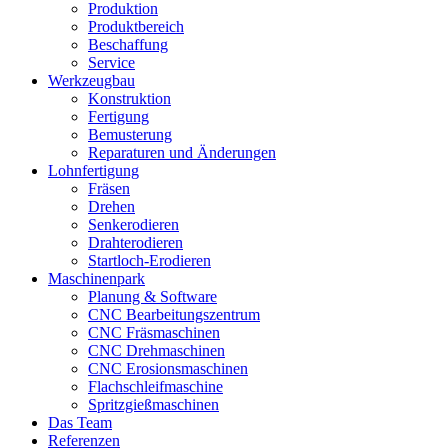
Produktion
Produktbereich
Beschaffung
Service
Werkzeugbau
Konstruktion
Fertigung
Bemusterung
Reparaturen und Änderungen
Lohnfertigung
Fräsen
Drehen
Senkerodieren
Drahterodieren
Startloch-Erodieren
Maschinenpark
Planung & Software
CNC Bearbeitungszentrum
CNC Fräsmaschinen
CNC Drehmaschinen
CNC Erosionsmaschinen
Flachschleifmaschine
Spritzgießmaschinen
Das Team
Referenzen