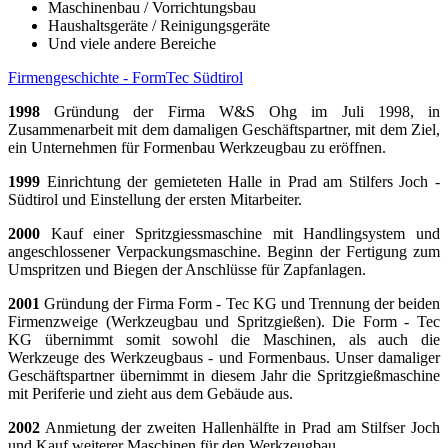
Maschinenbau / Vorrichtungsbau
Haushaltsgeräte / Reinigungsgeräte
Und viele andere Bereiche
Firmengeschichte - FormTec Südtirol
1998
Gründung der Firma W&S Ohg im Juli 1998, in
Zusammenarbeit mit dem damaligen Geschäftspartner, mit dem Ziel,
ein Unternehmen für Formenbau
Werkzeugbau
zu eröffnen.
1999
Einrichtung der gemieteten Halle in Prad am Stilfers Joch -
Südtirol und Einstellung der ersten Mitarbeiter.
2000
Kauf einer Spritzgiessmaschine mit Handlingsystem und
angeschlossener Verpackungsmaschine. Beginn der Fertigung zum
Umspritzen und Biegen der Anschlüsse für Zapfanlagen.
2001
Gründung der Firma Form - Tec KG und Trennung der beiden
Firmenzweige (Werkzeugbau und Spritzgießen). Die Form - Tec
KG übernimmt somit sowohl die Maschinen, als auch die
Werkzeuge des Werkzeugbaus - und Formenbaus. Unser damaliger
Geschäftspartner übernimmt in diesem Jahr die Spritzgießmaschine
mit Periferie und zieht aus dem Gebäude aus.
2002
Anmietung der zweiten Hallenhälfte in Prad am Stilfser Joch
und Kauf weiterer Maschinen für den Werkzeugbau.