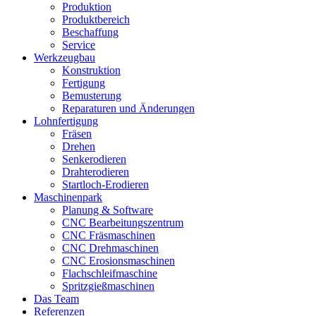
Produktion
Produktbereich
Beschaffung
Service
Werkzeugbau
Konstruktion
Fertigung
Bemusterung
Reparaturen und Änderungen
Lohnfertigung
Fräsen
Drehen
Senkerodieren
Drahterodieren
Startloch-Erodieren
Maschinenpark
Planung & Software
CNC Bearbeitungszentrum
CNC Fräsmaschinen
CNC Drehmaschinen
CNC Erosionsmaschinen
Flachschleifmaschine
Spritzgießmaschinen
Das Team
Referenzen