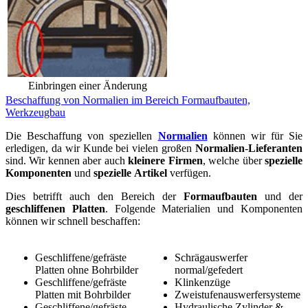
Einbringen einer Änderung
Beschaffung von Normalien im Bereich Formaufbauten,
Werkzeugbau
Die Beschaffung von speziellen
Normalien
können wir für Sie
erledigen, da wir Kunde bei vielen großen
Normalien
-
Lieferanten
sind. Wir kennen aber auch
kleinere
Firmen
, welche über
spezielle
Komponenten
und
spezielle
Artikel
verfügen.
Dies betrifft auch den Bereich der
Formaufbauten
und der
geschliffenen
Platten
. Folgende Materialien und Komponenten
können wir schnell beschaffen:
Geschliffene/gefräste
Schrägauswerfer
Platten ohne Bohrbilder
normal/gefedert
Geschliffene/gefräste
Klinkenzüge
Platten mit Bohrbilder
Zweistufenauswerfersysteme
Geschliffene/gefräste
Hydraulische Zylinder &