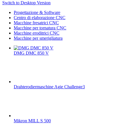
Switch to Desktop Version
Progettazione & Software
Centro di elaborazione CNC
Macchine fresatrici CNC
Macchine per tornatura CNC
Macchine eroditrici CNC
Macchine per smerigliatura
DMG DMC 850 V
Drahterodiermaschine Agie Challenge3
Mikron MILL S 500