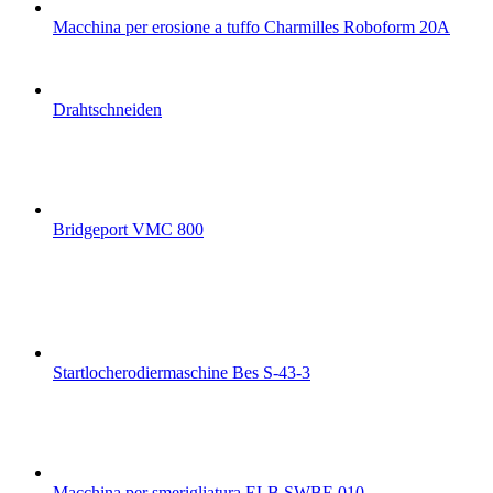
Macchina per erosione a tuffo Charmilles Roboform 20A
Drahtschneiden
Bridgeport VMC 800
Startlocherodiermaschine Bes S-43-3
Macchina per smerigliatura ELB SWBE 010