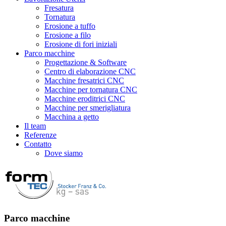
Fresatura
Tornatura
Erosione a tuffo
Erosione a filo
Erosione di fori iniziali
Parco macchine
Progettazione & Software
Centro di elaborazione CNC
Macchine fresatrici CNC
Macchine per tornatura CNC
Macchine eroditrici CNC
Macchine per smerigliatura
Macchina a getto
Il team
Referenze
Contatto
Dove siamo
Parco macchine