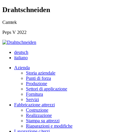
Drahtschneiden
Camtek
Peps V 2022
deutsch
italiano
Azienda
Storia aziendale
Punti di forza
Produzione
Settori di applicazione
Fornitura
Servizi
Fabbricazione attrezzi
Costruzione
Realizzazione
Stampa su attrezzi
Riaparazioni e modifiche
Lavorazione c/terzi