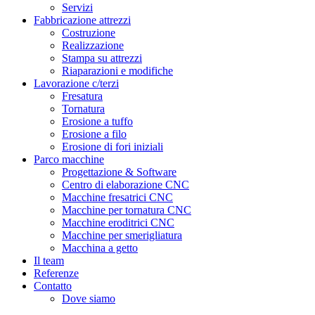
Servizi
Fabbricazione attrezzi
Costruzione
Realizzazione
Stampa su attrezzi
Riaparazioni e modifiche
Lavorazione c/terzi
Fresatura
Tornatura
Erosione a tuffo
Erosione a filo
Erosione di fori iniziali
Parco macchine
Progettazione & Software
Centro di elaborazione CNC
Macchine fresatrici CNC
Macchine per tornatura CNC
Macchine eroditrici CNC
Macchine per smerigliatura
Macchina a getto
Il team
Referenze
Contatto
Dove siamo