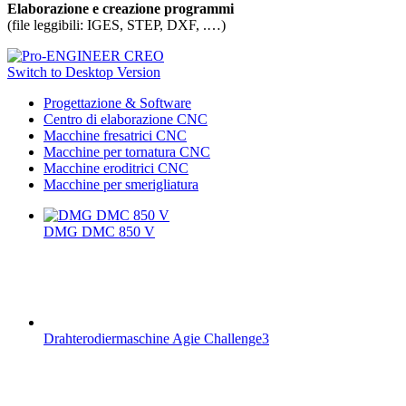
Elaborazione e creazione programmi
(file leggibili: IGES, STEP, DXF, .…)
Switch to Desktop Version
Progettazione & Software
Centro di elaborazione CNC
Macchine fresatrici CNC
Macchine per tornatura CNC
Macchine eroditrici CNC
Macchine per smerigliatura
DMG DMC 850 V
Drahterodiermaschine Agie Challenge3