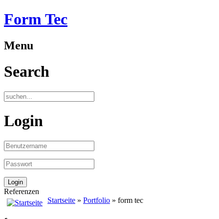
Form Tec
Menu
Search
Login
Referenzen
Startseite
»
Portfolio
» form tec