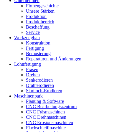
Unternehmen
Firmengeschichte
Unsere Stärken
Produktion
Produktbereich
Beschaffung
Service
Werkzeugbau
Konstruktion
Fertigung
Bemusterung
Reparaturen und Änderungen
Lohnfertigung
Fräsen
Drehen
Senkerodieren
Drahterodieren
Startloch-Erodieren
Maschinenpark
Planung & Software
CNC Bearbeitungszentrum
CNC Fräsmaschinen
CNC Drehmaschinen
CNC Erosionsmaschinen
Flachschleifmaschine