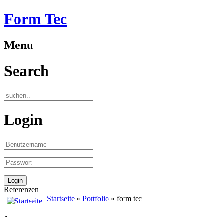
Form Tec
Menu
Search
Login
Referenzen
Startseite
»
Portfolio
» form tec