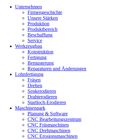
Unternehmen
Firmengeschichte
Unsere Stärken
Produktion
Produktbereich
Beschaffung
Service
Werkzeugbau
Konstruktion
Fertigung
Bemusterung
Reparaturen und Änderungen
Lohnfertigung
Fräsen
Drehen
Senkerodieren
Drahterodieren
Startloch-Erodieren
Maschinenpark
Planung & Software
CNC Bearbeitungszentrum
CNC Fräsmaschinen
CNC Drehmaschinen
CNC Erosionsmaschinen