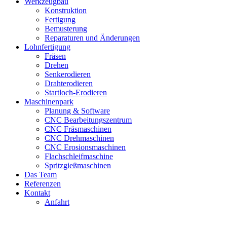
Werkzeugbau
Konstruktion
Fertigung
Bemusterung
Reparaturen und Änderungen
Lohnfertigung
Fräsen
Drehen
Senkerodieren
Drahterodieren
Startloch-Erodieren
Maschinenpark
Planung & Software
CNC Bearbeitungszentrum
CNC Fräsmaschinen
CNC Drehmaschinen
CNC Erosionsmaschinen
Flachschleifmaschine
Spritzgießmaschinen
Das Team
Referenzen
Kontakt
Anfahrt