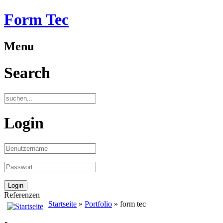
Form Tec
Menu
Search
Login
Referenzen
Startseite
»
Portfolio
» form tec