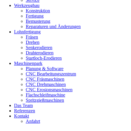
Service
Werkzeugbau
Konstruktion
Fertigung
Bemusterung
Reparaturen und Änderungen
Lohnfertigung
Fräsen
Drehen
Senkerodieren
Drahterodieren
Startloch-Erodieren
Maschinenpark
Planung & Software
CNC Bearbeitungszentrum
CNC Fräsmaschinen
CNC Drehmaschinen
CNC Erosionsmaschinen
Flachschleifmaschine
Spritzgießmaschinen
Das Team
Referenzen
Kontakt
Anfahrt