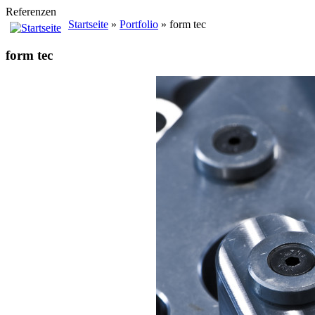
Referenzen
Startseite
»
Portfolio
» form tec
form tec