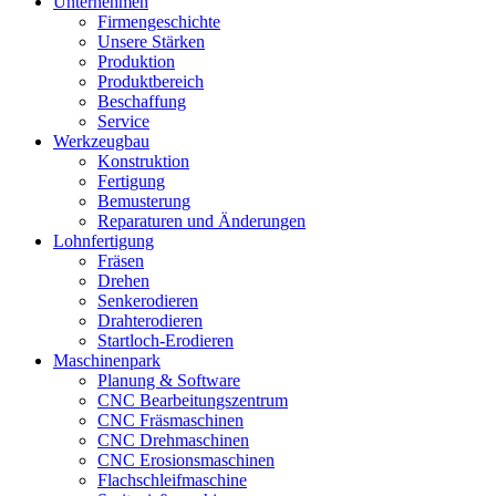
Unternehmen
Firmengeschichte
Unsere Stärken
Produktion
Produktbereich
Beschaffung
Service
Werkzeugbau
Konstruktion
Fertigung
Bemusterung
Reparaturen und Änderungen
Lohnfertigung
Fräsen
Drehen
Senkerodieren
Drahterodieren
Startloch-Erodieren
Maschinenpark
Planung & Software
CNC Bearbeitungszentrum
CNC Fräsmaschinen
CNC Drehmaschinen
CNC Erosionsmaschinen
Flachschleifmaschine