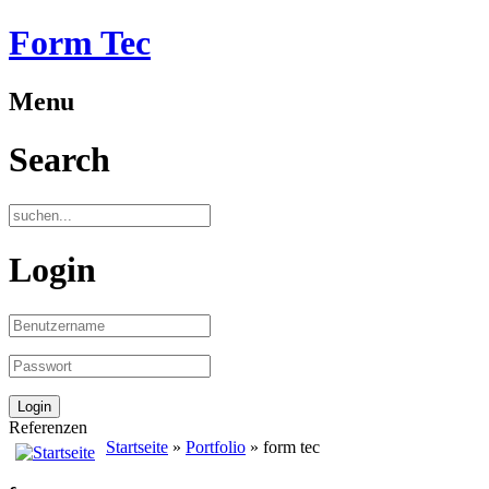
Form Tec
Menu
Search
Login
Referenzen
Startseite
»
Portfolio
» form tec